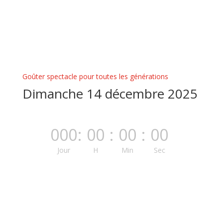
Goûter spectacle pour toutes les générations
Dimanche 14 décembre 2025
000
:
00
:
00
:
00
Jour
H
Min
Sec