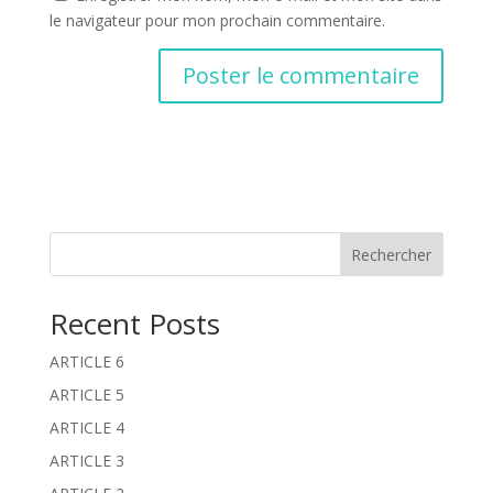
le navigateur pour mon prochain commentaire.
A
l
t
e
r
n
Rechercher
a
t
Recent Posts
i
v
ARTICLE 6
e
:
ARTICLE 5
ARTICLE 4
ARTICLE 3